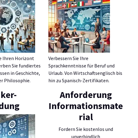
e Ihren Horizont
Verbessern Sie Ihre
erben Sie fundiertes
Sprachkenntnisse für Beruf und
sen in Geschichte,
Urlaub. Von Wirtschaftsenglisch bis
er Philosophie.
hin zu Spanisch-Zertifikaten.
ker-
Anforderung
ldung
Informationsmate
rial
Fordern Sie kostenlos und
unverbindlich